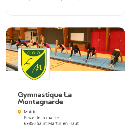
Citoyen
Pratique
Dynamique
Gymnastique La
Montagnarde
Démarches
Mairie
Place de la mairie
Annuaire
69850 Saint-Martin-en-Haut