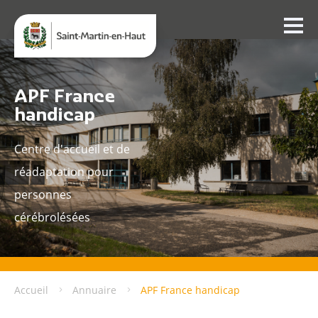
APF France
handicap
Centre d'accueil et de
réadaptation pour
personnes
cérébrolésées
Accueil
Annuaire
APF France handicap