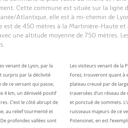
c
Reportages vidéos
erritorial
ent. Cette commune est située sur la ligne 
B
anée/Atlantique, elle est à mi-chemin de Lyon
e est de 450 mètres à la Martinière-Haute e
avec une altitude moyenne de 750 mètres. Les
s.
es venant de Lyon, par la
Les visiteurs venant de la 
 surpris par la déclivité
Forez, trouveront quant à 
 de ce versant qui passe,
plateau creusé par de large
e 4 km, un dénivelé positif
traversées d’un réseau de 
res. C’est le côté abrupt de
et ponctué de sommets. L’
, au relief tourmenté et
ruisseaux majeurs de ce ve
. De profondes vallées sont
Potensinet, en est l’exempl