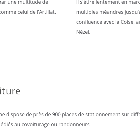
 par une multitude de
Il s’étire lentement en ma
omme celui de l’Artillat.
multiples méandres jusqu’
confluence avec la Coise, au
Nézel.
iture
 dispose de près de 900 places de stationnement sur différe
dédiés au covoiturage ou randonneurs