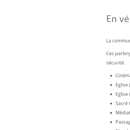
En vé
La commune
Ces parkin
sécurité.
Cinéma
Eglise 
Eglise 
Sacré 
Médiat
Passag