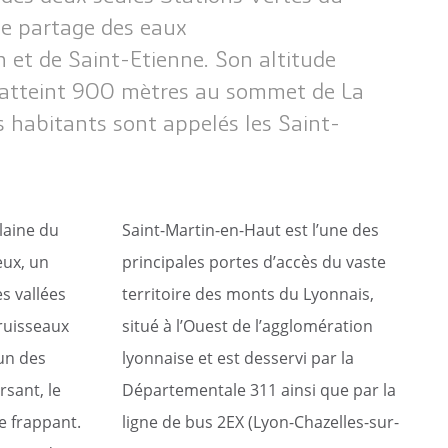
ommunaux
de partage des eaux
orne de puisage d’eau
 et de Saint-Etienne. Son altitude
t atteint 900 mètres au sommet de La
 habitants sont appelés les Saint-
Plaine du
Saint-Martin-en-Haut est l’une des
eux, un
principales portes d’accès du vaste
s vallées
territoire des monts du Lyonnais,
ruisseaux
situé à l’Ouest de l’agglomération
un des
lyonnaise et est desservi par la
rsant, le
Départementale 311 ainsi que par la
e frappant.
ligne de bus 2EX (Lyon-Chazelles-sur-