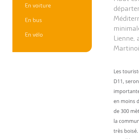
En voiture
Les anciens maires
Le Projet EDucatif T
départem
de la commune
Méditerr
En bus
Les archives
minimal
En vélo
Lienne, 
Martinoi
Les tourist
D11, seront
importante
en moins d
de 300 mèt
la commune
très boisé