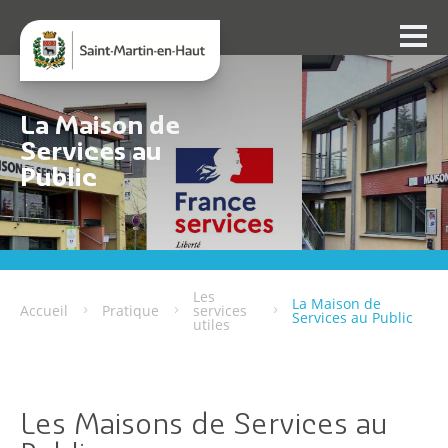
La Maison de
Services au
Public
Les
La Maison de
Accueil
Pratique
services
Services au Public
utiles
Les Maisons de Services au