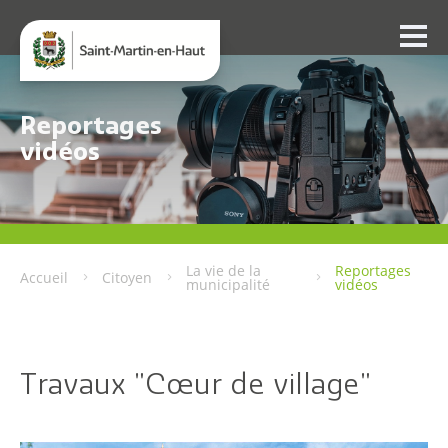
Reportages
vidéos
La vie de la
Reportages
Accueil
Citoyen
municipalité
vidéos
Travaux "Cœur de village"