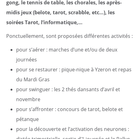
Citoyen
gong, le tennis de table, les chorales, les après-
midis jeux (belote, tarot, scrabble, etc…), les
Pratique
soirées Tarot, l’informatique,…
Dynamique
Ponctuellement, sont proposées différentes activités :
pour s’aérer : marches d’une et/ou de deux
Démarches
journées
Annuaire
pour se restaurer : pique-nique à Yzeron et repas
du Mardi Gras
Agenda
pour swinguer : les 2 thés dansants d’avril et
novembre
Actualités
pour s’affronter : concours de tarot, belote et
pétanque
pour la découverte et l’activation des neurones :