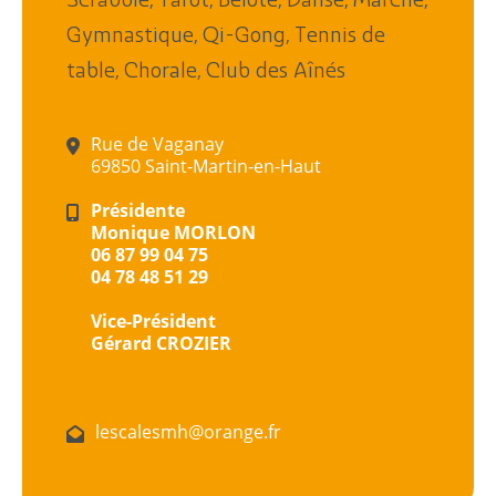
,
,
,
,
,
Scrabble
Tarot
Belote
Danse
Marche
,
,
Gymnastique
Qi-Gong
Tennis de
,
,
table
Chorale
Club des Aînés
Rue de Vaganay
69850 Saint-Martin-en-Haut
Présidente
Monique MORLON
06 87 99 04 75
04 78 48 51 29
Vice-Président
Gérard CROZIER
lescalesmh@orange.fr