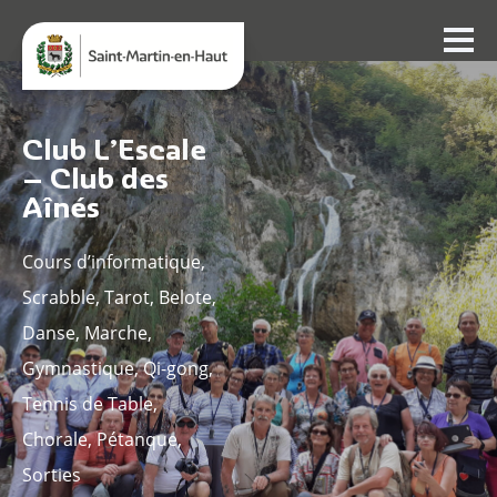
Club L’Escale
– Club des
Aînés
Cours d’informatique,
Scrabble, Tarot, Belote,
Danse, Marche,
Gymnastique, Qi-gong,
Tennis de Table,
Chorale, Pétanque,
Sorties