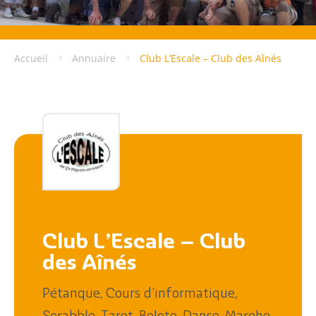
Accueil
Annuaire
Club L’Escale – Club des Aînés
Club L’Escale – Club
des Aînés
,
,
Pétanque
Cours d'informatique