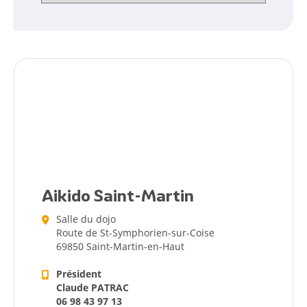
Aikido Saint-Martin
Citoyen
Salle du dojo
Route de St-Symphorien-sur-Coise
Pratique
69850 Saint-Martin-en-Haut
Président
Dynamique
Claude PATRAC
06 98 43 97 13