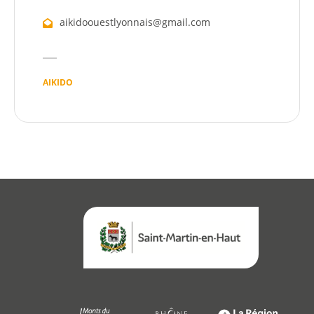
Démarches
aikidoouestlyonnais@gmail.com
Annuaire
Agenda
AIKIDO
Actualités
Démarches
Annuaire