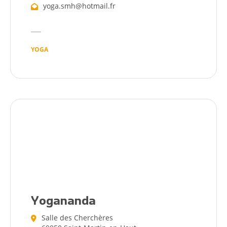
yoga.smh@hotmail.fr
YOGA
Citoyen
Pratique
Dynamique
Démarches
Annuaire
Agenda
Yogananda
Actualités
Salle des Cherchères