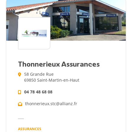
Démarches
Annuaire
Agenda
Actualités
Thonnerieux Assurances
58 Grande Rue
69850 Saint-Martin-en-Haut
04 78 48 68 08
thonnerieux.stc@allianz.fr
Démarches
Annuaire
ASSURANCES