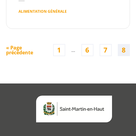
ALIMENTATION GÉNÉRALE
« Page
1
6
7
8
…
précédente