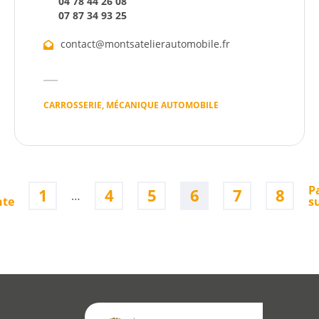
04 78 44 26 08
07 87 34 93 25
contact@montsatelierautomobile.fr
CARROSSERIE, MÉCANIQUE AUTOMOBILE
P
1
4
5
6
7
8
…
nte
s