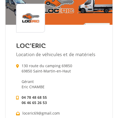
Dynamique
Démarches
Annuaire
LOC’ERIC
Agenda
Location de véhicules et de matériels
Actualités
130 route du camping 69850
69850 Saint-Martin-en-Haut
Gérant
Eric CHAMBE
04 78 48 68 55
06 46 65 26 53
Démarches
loceric69@gmail.com