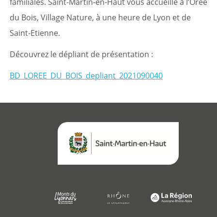
familiales. Saint-Martin-en-Haut vous accueille à l’Orée
du Bois, Village Nature, à une heure de Lyon et de
Saint-Etienne.
Démarches
Découvrez le dépliant de présentation :
BD_LOREE_DU_BOIS_depliant_2021090040
Annuaire
Agenda
Actualités