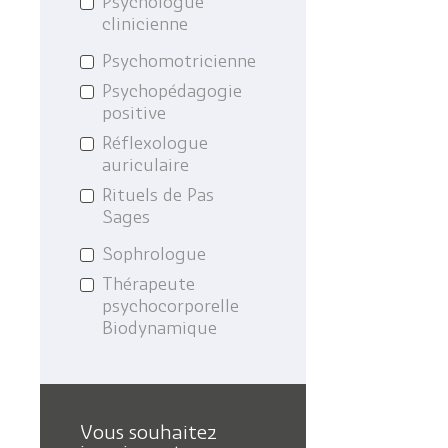
Psychologue
clinicienne
Psychomotricienne
Psychopédagogie
positive
Réflexologue
auriculaire
Rituels de Pas
Sages
Sophrologue
Thérapeute
psychocorporelle
Biodynamique
Vous souhaitez