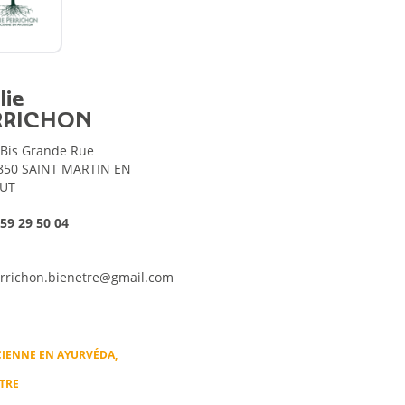
c
Reportages vidéos
erritorial
B
lie
RRICHON
 Bis Grande Rue
850 SAINT MARTIN EN
UT
 59 29 50 04
rrichon.bienetre@gmail.com
CIENNE EN AYURVÉDA,
ÊTRE