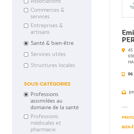
Associations
Les anciens maires
Le Projet EDucatif T
Commerces &
de la commune
services
Les archives
Entreprises &
artisans
Emi
PE
Santé & bien-être
45
Services utiles
69
HA
Structures locales
06
SOUS-CATÉGORIES
pe
Professions
assimilées au
domaine de la santé
Professions
PRATI
médicales et
BIEN-
pharmacie