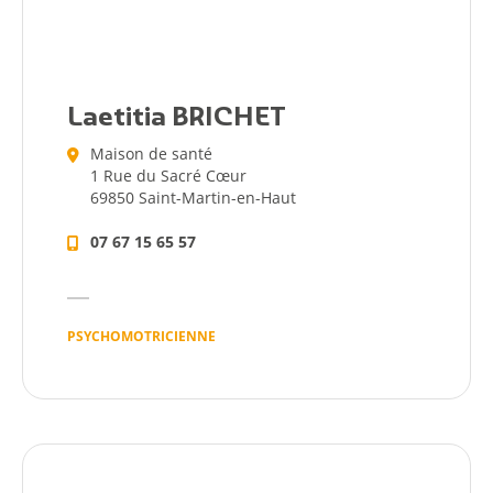
Annuaire
Agenda
Laetitia BRICHET
Maison de santé
Actualités
1 Rue du Sacré Cœur
69850 Saint-Martin-en-Haut
07 67 15 65 57
PSYCHOMOTRICIENNE
Démarches
Annuaire
Agenda