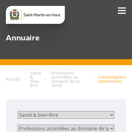
Annuaire
Santé
Professions
&
assimilées au
Constellations
Accueil
bien-
domaine de la
universelles
être
santé