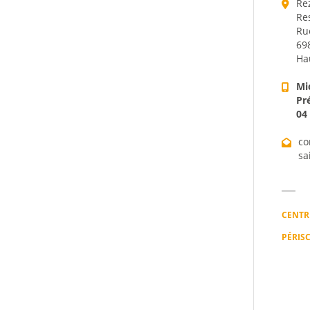
Re
Re
Ru
69
Ha
Mi
Pr
04
co
sa
CENTRE
PÉRIS