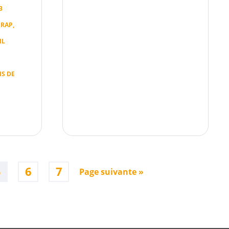
B
 RAP,
IL
IS DE
5
6
7
Page suivante »