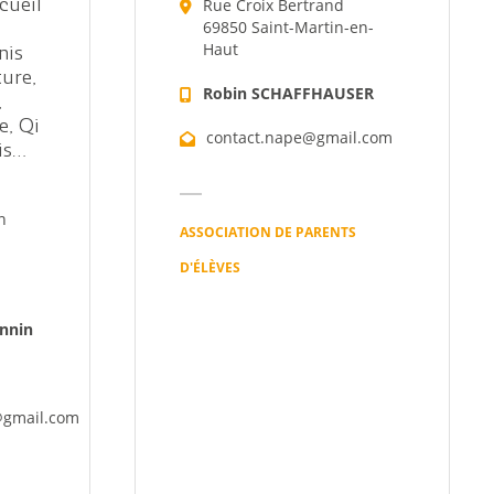
Rue Croix Bertrand
cueil
69850 Saint-Martin-en-
Haut
nis
ture,
Robin SCHAFFHAUSER
,
e, Qi
contact.nape@gmail.com
is…
n
ASSOCIATION DE PARENTS
D'ÉLÈVES
annin
@gmail.com