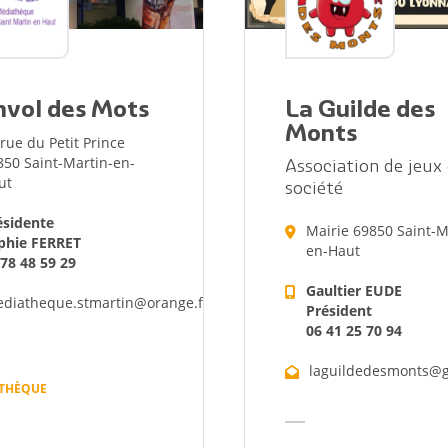
c
Reportages vidéos
erritorial
B
nvol des Mots
La Guilde des
Monts
rue du Petit Prince
850 Saint-Martin-en-
Association de jeux
ut
société
ésidente
Mairie 69850 Saint-M
phie FERRET
en-Haut
 78 48 59 29
Gaultier EUDE
diatheque.stmartin@orange.fr
Président
06 41 25 70 94
laguildedesmonts@
THÈQUE