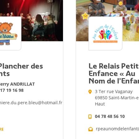
Plancher des
Le Relais Peti
nts
Enfance « Au
Nom de l’Enfa
ierry ANDRILLAT
 17 19 16 98
3 Ter rue Vaganay
69850 Saint-Martin-e
niere.du.pere.bleu@hotmail.fr
Haut
04 78 48 56 10
rpeaunomdelenfant
RE