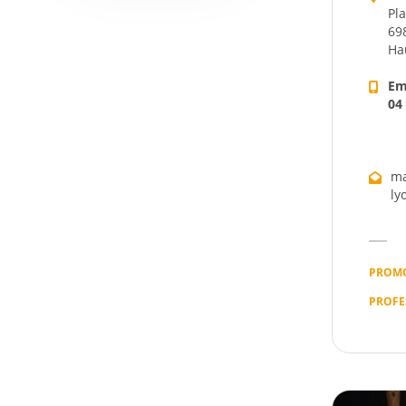
Pla
69
Ha
Em
04
ma
ly
PROMO
PROFE