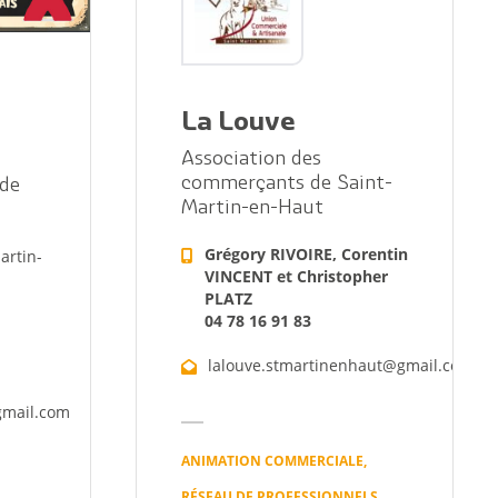
ommunaux
orne de puisage d’eau
La Louve
Association des
commerçants de Saint-
 de
Martin-en-Haut
Grégory RIVOIRE, Corentin
artin-
VINCENT et Christopher
PLATZ
04 78 16 91 83
lalouve.stmartinenhaut@gmail.com
gmail.com
ANIMATION COMMERCIALE,
RÉSEAU DE PROFESSIONNELS