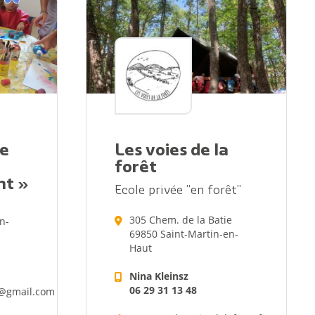
te
Les voies de la
forêt
nt »
Ecole privée "en forêt"
305 Chem. de la Batie
n-
69850 Saint-Martin-en-
Haut
Nina Kleinsz
06 29 31 13 48
@gmail.com