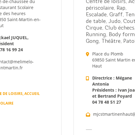
z-de-chaussée du
Centre de loisirs, Ac
staurant Scolaire
périscolaire, Rap,
e des heures
Escalade, Graff, Ten
850 Saint-Martin-en-
de table, Judo, Cou
ut
Cirque, Club échecs
Running, Body form
ckael JUQUEL,
Gong, Théâtre, Pato
ésident
 78 16 99 24
Place du Plomb
69850 Saint Martin e
ntact@melimelo-
Haut
intmartin.fr
Directrice : Mégane
Antonia
Présidents : Ivan Jo
 DE LOISIRS, ACCUEIL
et Bertrand Poyard
04 78 48 51 27
COLAIRE
mjcstmartinenhaut