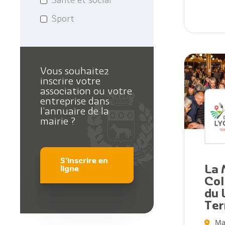
Santé et social
Sport
Vous souhaitez
inscrire votre
association ou votre
entreprise dans
l’annuaire de la
mairie ?
S'inscrire en
La 
ligne
Col
du 
Ter
Ma