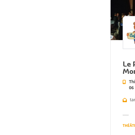
Le 
Mo
Th
06
ta
THÉÂT