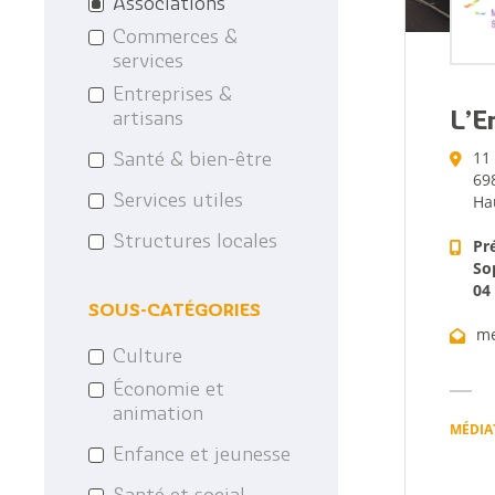
Associations
Les anciens maires
Le Projet EDucatif T
Commerces &
de la commune
services
Les archives
Entreprises &
artisans
L’E
11 
Santé & bien-être
69
Services utiles
Ha
Structures locales
Pr
So
04
SOUS-CATÉGORIES
me
Culture
Économie et
animation
MÉDIA
Enfance et jeunesse