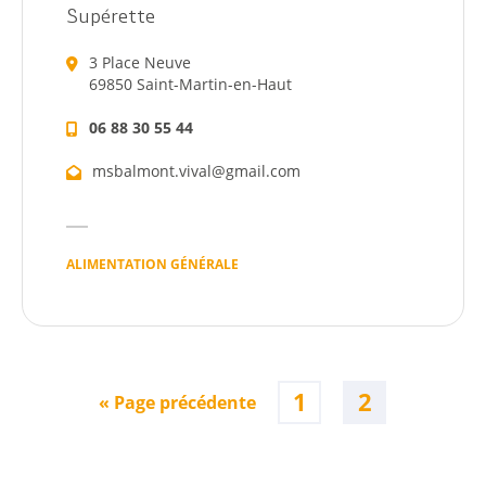
Agenda
Supérette
Actualités
3 Place Neuve
69850 Saint-Martin-en-Haut
06 88 30 55 44
msbalmont.vival@gmail.com
Démarches
ALIMENTATION GÉNÉRALE
Annuaire
Agenda
1
2
« Page précédente
Actualités