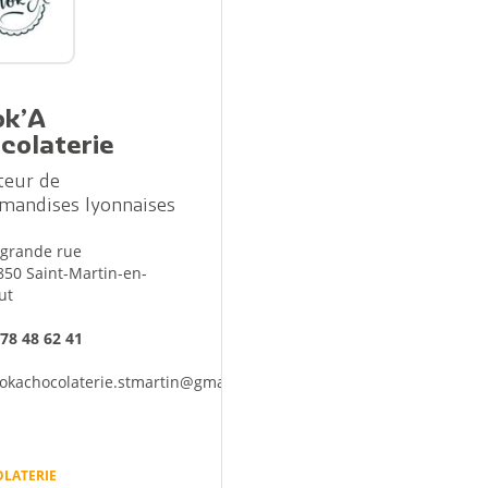
c
Reportages vidéos
erritorial
B
ok’A
colaterie
teur de
mandises lyonnaises
 grande rue
850 Saint-Martin-en-
ut
 78 48 62 41
okachocolaterie.stmartin@gmail.com
LATERIE