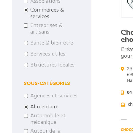
Associations
Les anciens maires
Le Projet EDucatif T
Commerces &
de la commune
services
Les archives
Entreprises &
artisans
Ch
cho
Santé & bien-être
Créa
Services utiles
gour
Structures locales
29
69
Ha
SOUS-CATÉGORIES
04
Agences et services
ch
Alimentaire
Automobile et
mécanique
CHOCO
Autour de la