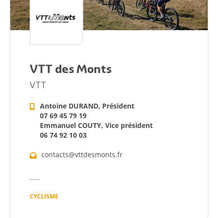
VTT des Monts
VTT
Antoine DURAND, Président
07 69 45 79 19
Citoyen
Emmanuel COUTY, Vice président
06 74 92 10 03
Pratique
contacts@vttdesmonts.fr
Dynamique
Démarches
CYCLISME