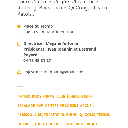
Annuaire
Judo, Couture, Cirque, Club échecs,
Running, Body forme, Qi Gong, Théâtre,
Agenda
Patois…
Place du Plomb
Actualités
69850 Saint Martin en Haut
Directrice : Mégane Antonia
Présidents : Ivan Joannin et Bertrand
Poyard
04 78 48 51 27
mjcstmartinenhaut@gmail.com
Démarches
Annuaire
PATOIS, BODY FORME, CLUB ÉCHECS, GRAFF,
ESCALADE, RAP, CENTRE DE LOISIRS, ACCUEIL
Agenda
PÉRISCOLAIRE, THÉÂTRE, RUNNING, QI-GONG, TENNIS
DE TABLE, JUDO, COUTURE, BATUCADA, CIRQUE
Actualités