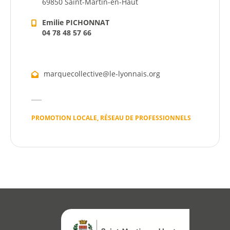
69850 Saint-Martin-en-Haut
Dynamique
Emilie PICHONNAT
04 78 48 57 66
Démarches
Annuaire
marquecollective@le-lyonnais.org
Agenda
Actualités
PROMOTION LOCALE, RÉSEAU DE PROFESSIONNELS
Démarches