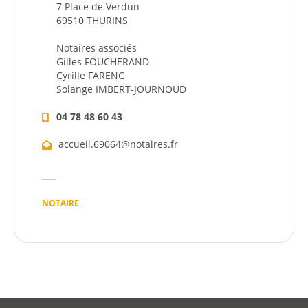
7 Place de Verdun
69510 THURINS
Dynamique
Notaires associés
Gilles FOUCHERAND
Démarches
Cyrille FARENC
Solange IMBERT-JOURNOUD
Annuaire
04 78 48 60 43
Agenda
accueil.69064@notaires.fr
Actualités
NOTAIRE
Démarches