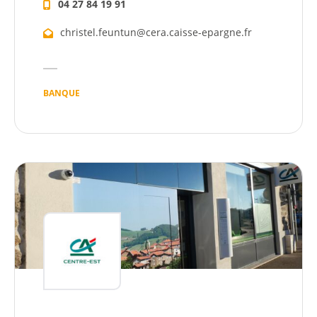
04 27 84 19 91
christel.feuntun@cera.caisse-epargne.fr
BANQUE
Citoyen
Pratique
Dynamique
Démarches
Annuaire