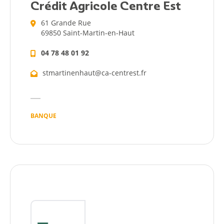
Agenda
Crédit Agricole Centre Est
61 Grande Rue
Actualités
69850 Saint-Martin-en-Haut
04 78 48 01 92
stmartinenhaut@ca-centrest.fr
BANQUE
Démarches
Annuaire
Agenda
Actualités