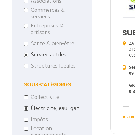
Associations
Les anciens maires
Le Projet EDucatif T
Commerces &
de la commune
services
Les archives
Entreprises &
artisans
SU
ZA
Santé & bien-être
31
Services utiles
69
Structures locales
Ser
09
GR
SOUS-CATÉGORIES
0 
Collectivité
Électricité, eau, gaz
DISTR
Impôts
Location