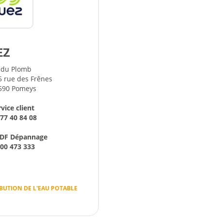
c
Reportages vidéos
erritorial
B
EZ
 du Plomb
5 rue des Frênes
590 Pomeys
vice client
 77 40 84 08
DF Dépannage
800 473 333
IBUTION DE L'EAU POTABLE