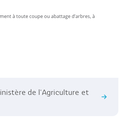
ommunaux
orne de puisage d’eau
ement à toute coupe ou abattage d’arbres, à
istère de l'Agriculture et