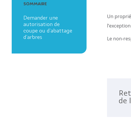
SOMMAIRE
Les anciens maires
Le Projet EDucatif T
de la commune
Un proprié
Demander une
Les archives
autorisation de
l’exceptio
coupe ou d'abattage
d'arbres
Le non-res
Ret
de 