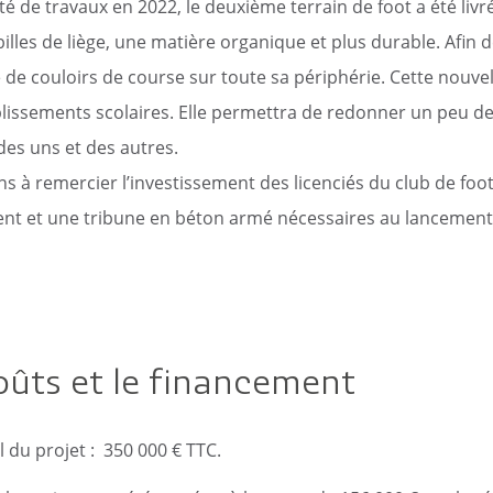
c
é de travaux en 2022, le deuxième terrain de foot a été livr
Reportages vidéos
erritorial
billes de liège, une matière organique et plus durable. Afin 
B
de couloirs de course sur toute sa périphérie. Cette nouve
blissements scolaires. Elle permettra de redonner un peu 
des uns et des autres.
s à remercier l’investissement des licenciés du club de foo
t et une tribune en béton armé nécessaires au lancement 
oûts et le financement
 du projet : 350 000 € TTC.