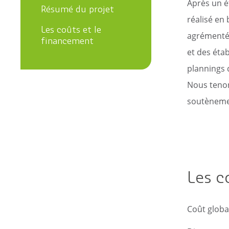
Après un ét
Résumé du projet
Les anciens maires
Le Projet EDucatif T
réalisé en 
de la commune
Les coûts et le
agrémenté 
Les archives
financement
et des éta
plannings 
Nous tenon
soutènemen
Les c
Coût global