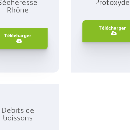
c
Sécheresse
Protoxyde
Reportages vidéos
erritorial
Rhône
B
Télécharger
Télécharger
Débits de
boissons