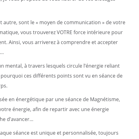
ommunaux
orne de puisage d’eau
t autre, sont le « moyen de communication » de votre
atique, vous trouverez VOTRE force intérieure pour
nt. Ainsi, vous arriverez à comprendre et accepter
s…
 mental, à travers lesquels circule l’énergie reliant
t pourquoi ces différents points sont vu en séance de
rps.
ssée en énergétique par une séance de Magnétisme,
otre énergie, afin de repartir avec une énergie
êche d’avancer…
chaque séance est unique et personnalisée, toujours