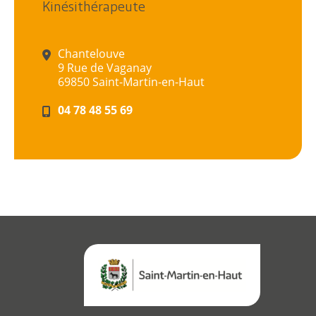
Kinésithérapeute
Chantelouve
9 Rue de Vaganay
Citoyen
69850 Saint-Martin-en-Haut
04 78 48 55 69
Pratique
Dynamique
Démarches
Annuaire
Agenda
Actualités