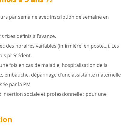
 mois à 3 ans ½
ommunaux
orne de puisage d’eau
ours par semaine avec inscription de semaine en
s fixes définis à l’avance.
vec des horaires variables (infirmière, en poste…). Les
ois précédent.
une fois en cas de maladie, hospitalisation de la
née, embauche, dépannage d’une assistante maternelle
sée par la PMI
’insertion sociale et professionnelle : pour une
tion