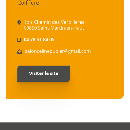
Coiffure
1bis Chemin des Verpillères
69850 Saint-Martin-en-Haut
04 78 51 84 05
Citoyen
saloncelinepupier@gmail.com
Pratique
Visiter le site
Dynamique
Démarches
Annuaire
Agenda