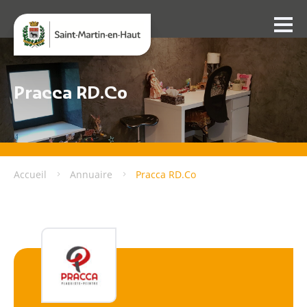
Pracca RD.Co
Accueil
Annuaire
Pracca RD.Co