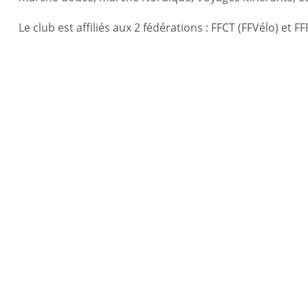
c
Reportages vidéos
erritorial
Le club est affiliés aux 2 fédérations : FFCT (FFVélo) et 
B