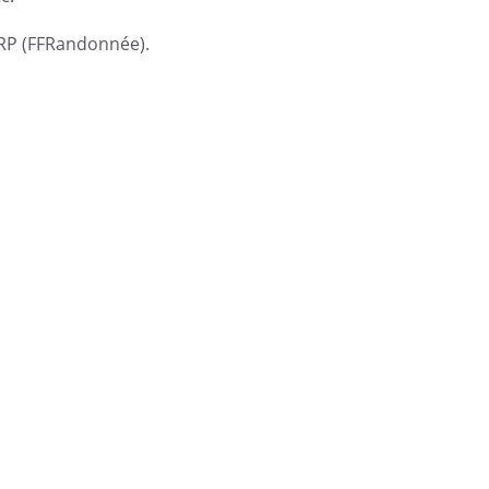
ommunaux
FFRP (FFRandonnée).
orne de puisage d’eau