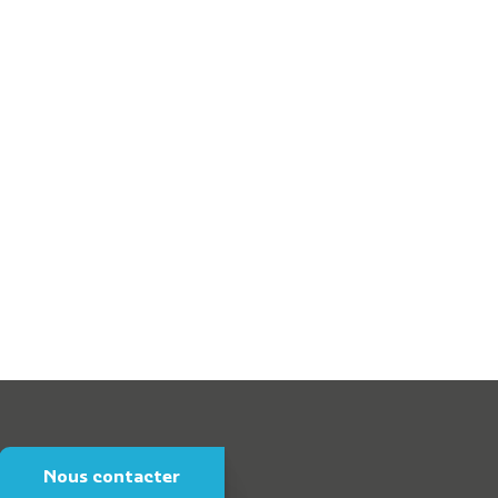
ommunaux
orne de puisage d’eau
Nous contacter