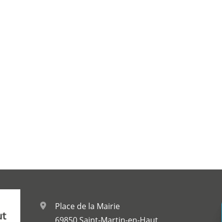
c
Reportages vidéos
erritorial
B
Place de la Mairie
69850 Saint-Martin-en-Haut