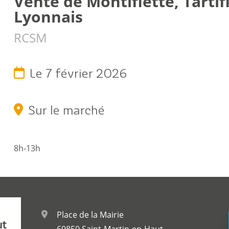
Vente de Montiflette, Tarti
c
Reportages vidéos
erritorial
Lyonnais
B
RCSM
Le 7 février 2026
Sur le marché
8h-13h
Place de la Mairie