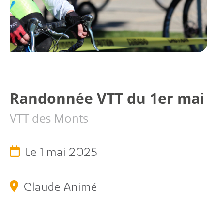
Randonnée VTT du 1er mai
Citoyen
VTT des Monts
Pratique
Dynamique
Le 1 mai 2025
Démarches
Claude Animé
Annuaire