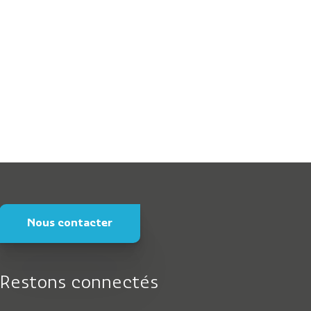
ommunaux
orne de puisage d’eau
Nous contacter
Restons connectés