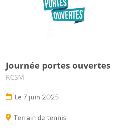
Journée portes ouvertes
Citoyen
RCSM
Pratique
Dynamique
Le 7 juin 2025
Démarches
Terrain de tennis
Annuaire