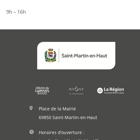
Agenda
9h – 16h
Actualités
Démarches
Annuaire
Place de la Mairie
Agenda
69850 Saint-Martin-en-Haut
Horaires d’ouverture :
Actualités