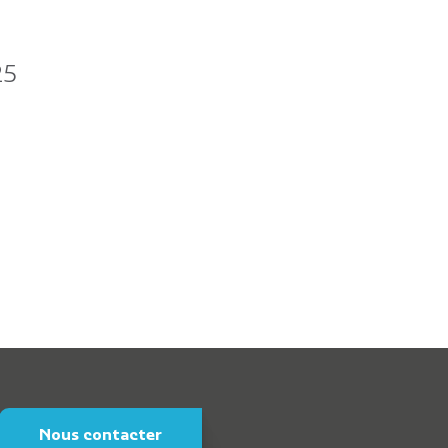
ommunaux
orne de puisage d’eau
25
Nous contacter